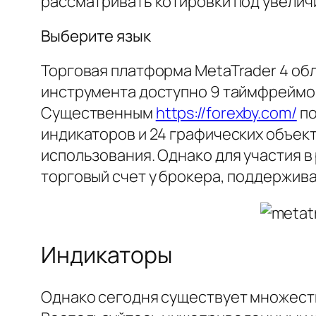
рассматривать котировки под увелич
Выберите язык
Торговая платформа MetaTrader 4 о
инструмента доступно 9 таймфреймов
Существенным
https://forexby.com/
по
индикаторов и 24 графических объект
использования. Однако для участия 
торговый счет у брокера, поддержив
Индикаторы
Однако сегодня существует множеств