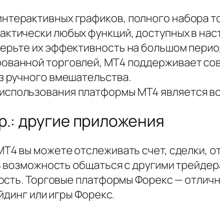
интерактивных графиков, полного набора т
актически любых функций, доступных в нас
верьте их эффективность на большом перио
ованной торговлей, MT4 поддерживает сов
ез ручного вмешательства.
использования платформы MT4 является в
p.: другие приложения
4 вы можете отслеживать счет, сделки, отк
ь возможность общаться с другими трейдер
ость. Торговые платформы Форекс — отличн
йдинг или игры Форекс.