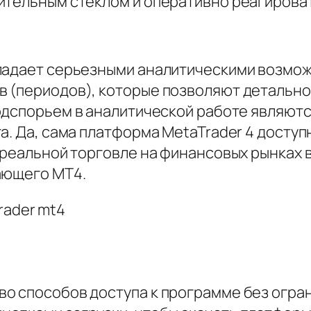
ительным стеклом и оперативно реагирова
бладает серьезными аналитическими возмо
 (периодов), которые позволяют детально
дспорьем в аналитической работе являютс
а. Да, сама платформа MetaTrader 4 доступ
в реальной торговле на финансовых рынках 
ающего MT4.
о способов доступа к программе без огра