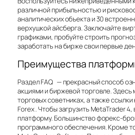
Воспользуйтесь нижеприведенными кн
различной прибыльностью и рисковост
аналитических объекта и 30 встроенн
верхушкой айсберга. Заключайте вир
графиками, пробуйте строить прогноз
заработать на бирже свои первые ден
Преимущества платформ
Раздел FAQ — прекрасный способ озна
акциями и биржевой торговле. Здесь 
торговых советниках, а также ссылки
Forex . Чтобы загрузить MetaTrader 4
платформу. Большинство форекс-бро
программного обеспечения. Кроме то