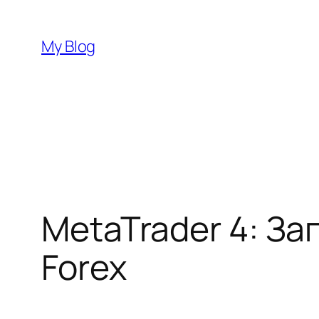
Skip
to
My Blog
content
MetaTrader 4: З
Forex