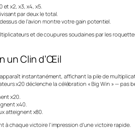
0 et x2, x3, x4, x5.
visant par deux le total.
-dessus de l’avion montre votre gain potentiel.
iplicateurs et de coupures soudaines par les roquettes
n un Clin d’Œil
araît instantanément, affichant la pile de multiplicate
ateurs x20 déclenche la célébration « Big Win » — pas b
nent x20.
ignent x40.
ux atteignent x80.
nt à chaque victoire l’impression d’une victoire rapide.