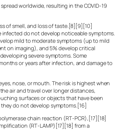
 spread worldwide, resulting in the COVID-19
s of smell, and loss of taste.[8][9][10]
re infected do not develop noticeable symptoms.
evelop mild to moderate symptoms (up to mild
t on imaging), and 5% develop critical
 of developing severe symptoms. Some
 months or years after infection, and damage to
eyes, nose, or mouth. The risk is highest when
the air and travel over longer distances,
touching surfaces or objects that have been
if they do not develop symptoms.[16]
n polymerase chain reaction (RT‑PCR),[17][18]
mplification (RT‑LAMP)[17][18] from a