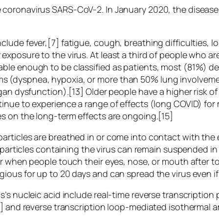
 coronavirus SARS-CoV-2. In January 2020, the disease
de fever,[7] fatigue, cough, breathing difficulties, los
xposure to the virus. At least a third of people who a
ble enough to be classified as patients, most (81%) d
 (dyspnea, hypoxia, or more than 50% lung involvemen
rgan dysfunction).[13] Older people have a higher risk
inue to experience a range of effects (long COVID) for
s on the long-term effects are ongoing.[15]
rticles are breathed in or come into contact with the 
 particles containing the virus can remain suspended in 
ur when people touch their eyes, nose, or mouth after 
gious for up to 20 days and can spread the virus even 
s’s nucleic acid include real-time reverse transcriptio
9] and reverse transcription loop-mediated isothermal a