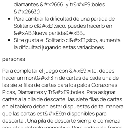
diamantes &#x2666; y tr&#xE9;boles
&#x2663;).
Para cambiar la dificultad de una partida de
Solitario cl&#xE1;sico, puedes hacerlo en
&#xAB;Nueva partida&#xBB;.
Si te gusta el Solitario cl&#xE1;sico, aumenta
la dificultad jugando estas variaciones.
personas
Para completar el juego con &#xE9;xito, debes
hacer un mont&#xF3;n de cartas de cada una de
las siete filas de cartas para los palos Corazones,
Picas, Diamantes y Tr&#xE9;boles. Para asignar
cartas a la pila de descarte, las siete filas de cartas
en el tablero deben estar dispuestas de tal manera
que las cartas est&#xE9;n disponibles para
descartar. Una pila de descarte siempre comienza
con el as del palo respectivo. Para cada palo (picas,