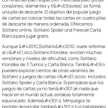
corazones, diamantes y tr&#xE9;boles) se forma
una pila de descarte. El objetivo del popular juego
de cartas es colocar todas las cartas en cuatro pilas
de descarte de manera ordenada. Ofrecemos
Solitario online, Solitario Spider und Freecell Carta
Blanca para jugar gratis.
Aunque &#x201C;Solitario&#x201D; suele referirse
al cl&#xE1;sico Solitario Klondike, existen muchas
versiones y niveles de dificultad, como Solitario
Klondike de 3 Turnos y Carta Blanca. Tambi&#xE9;n
puedes explorar cientos de otras variantes de
Solitario y juegos de cartas cl&#xE1;sicos, incluidos
Solitario Spider y Carta Blanca. Si pensabas que los
juegos de cartas ya no teni&#x301;an nada que
hacer en el mundo actual, estabas totalmente
equivocado. Adema&#x301;s, Minijuegos te
permite desarrollar tambie&#x301;n tus habilidades