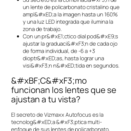
un lente de policarbonato cristalino que
ampl&#xED;a la imagen hasta un 160%
y una luz LED integrada que ilumina la
zona de trabajo.
Con un pr&#xE1;ctico dial pod&#xE9;s
ajustar la graduaci&#xF3;n de cada ojo
de forma individual, de -6 a +3
dioptr&#xED;as, hasta lograr una
visi&#xF3;n n&#xED;tida en segundos.
&#xBF;C&#xF3;mo
funcionan los lentes que se
ajustan a tu vista?
El secreto de Vizmaxx Autofocus es la
tecnolog&#xED;a &#xF3;ptica multi-
enfoque de sus lentes de policarbonato,