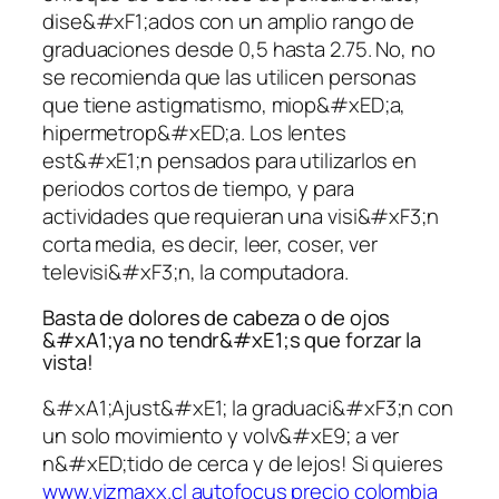
dise&#xF1;ados con un amplio rango de
graduaciones desde 0,5 hasta 2.75. No, no
se recomienda que las utilicen personas
que tiene astigmatismo, miop&#xED;a,
hipermetrop&#xED;a. Los lentes
est&#xE1;n pensados para utilizarlos en
periodos cortos de tiempo, y para
actividades que requieran una visi&#xF3;n
corta media, es decir, leer, coser, ver
televisi&#xF3;n, la computadora.
Basta de dolores de cabeza o de ojos
&#xA1;ya no tendr&#xE1;s que forzar la
vista!
&#xA1;Ajust&#xE1; la graduaci&#xF3;n con
un solo movimiento y volv&#xE9; a ver
n&#xED;tido de cerca y de lejos! Si quieres
www.vizmaxx.cl autofocus precio colombia