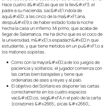
Hace cuatro d&#xED;as que se la llev&#xF3; el
padre a su hacienda, sac&#xE1;ndola de
aqu&#xED; a las cinco de la ma&#xF1;ana,
despu&#xE9;s de haber estado toda la noche
hecha la casa un infierno. Mi primo, que acaba de
llegar de Salamanca, me ha dicho que es el coco de
la universidad, m&#xE1;s espadach&#xED;n que
estudiante, y que tiene metidos en un pu&#xF1;o a
los matones sopistas.
Como con la mayor&#xED;a de los juegos de
paciencia y solitarios, el jugador comienza con
las cartas bien barajadas y tiene que
ordenarlas de ases a reyes y al palo.
El objetivo del Solitario es disponer las cartas
correctamente en los cuatro espacios
vac&#xED;os, seg&#xFA;n el palo de la carta
(corazones &#x2665;, picas &#x2660;,