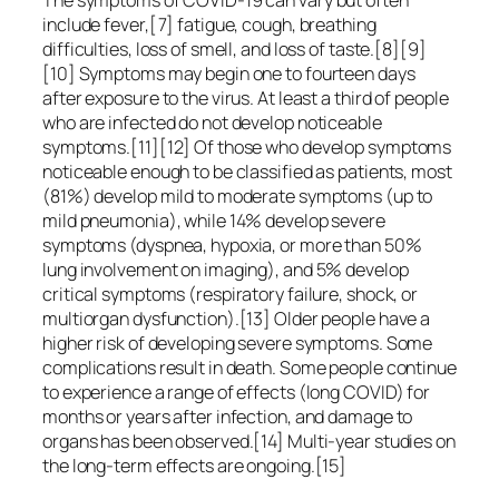
include fever,[7] fatigue, cough, breathing
difficulties, loss of smell, and loss of taste.[8][9]
[10] Symptoms may begin one to fourteen days
after exposure to the virus. At least a third of people
who are infected do not develop noticeable
symptoms.[11][12] Of those who develop symptoms
noticeable enough to be classified as patients, most
(81%) develop mild to moderate symptoms (up to
mild pneumonia), while 14% develop severe
symptoms (dyspnea, hypoxia, or more than 50%
lung involvement on imaging), and 5% develop
critical symptoms (respiratory failure, shock, or
multiorgan dysfunction).[13] Older people have a
higher risk of developing severe symptoms. Some
complications result in death. Some people continue
to experience a range of effects (long COVID) for
months or years after infection, and damage to
organs has been observed.[14] Multi-year studies on
the long-term effects are ongoing.[15]