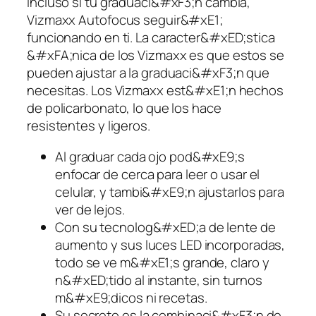
Incluso si tu graduaci&#xF3;n cambia,
Vizmaxx Autofocus seguir&#xE1;
funcionando en ti. La caracter&#xED;stica
&#xFA;nica de los Vizmaxx es que estos se
pueden ajustar a la graduaci&#xF3;n que
necesitas. Los Vizmaxx est&#xE1;n hechos
de policarbonato, lo que los hace
resistentes y ligeros.
Al graduar cada ojo pod&#xE9;s
enfocar de cerca para leer o usar el
celular, y tambi&#xE9;n ajustarlos para
ver de lejos.
Con su tecnolog&#xED;a de lente de
aumento y sus luces LED incorporadas,
todo se ve m&#xE1;s grande, claro y
n&#xED;tido al instante, sin turnos
m&#xE9;dicos ni recetas.
Su secreto es la combinaci&#xF3;n de