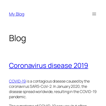
Skip
to
My Blog
content
Blog
Coronavirus disease 2019
COVID-19
is a contagious disease caused by the
coronavirus SARS-CoV-2. In January 2020, the
disease spread worldwide, resulting in the COVID-19
pandemic.
The symptoms of COVID‑19 can vary but often