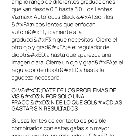
amplio rango de diferentes graduaciones,
que van desde 0.5 hasta 3.0. Los Lentes
Vizmaxx Autofocus Black &#xA1;son los
&#xFA;nicos lentes que enfocan
autom&#xE1;ticamente a la
graduaci&#xF3;n que necesitas! Cierre el
otro ojo y grad&#xFA;e el regulador de
dioptr&#xED;a hasta que aparezca una
imagen clara. Cierre un ojo y grad&#xFA;e el
regulador de dioptr&#xED;a hasta la
agudeza necesaria.
OLV&#xCD;DATE DE LOS PROBLEMAS DE
VISI&#xD3;N POR SOLO UNA
FRACCI&#xD3;N DE LO QUE SOL&#xCD;AS
GASTAR SIN RESULTADOS
Si usas lentes de contacto es posible
combinarlos con estas gafas sin mayor
inconveniente, permitiendo as&#xED; la