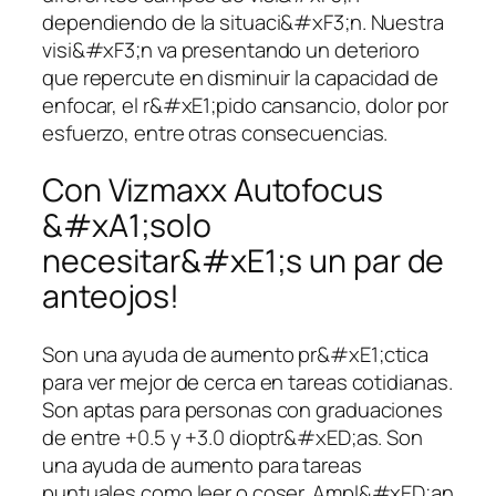
dependiendo de la situaci&#xF3;n. Nuestra
visi&#xF3;n va presentando un deterioro
que repercute en disminuir la capacidad de
enfocar, el r&#xE1;pido cansancio, dolor por
esfuerzo, entre otras consecuencias.
Con Vizmaxx Autofocus
&#xA1;solo
necesitar&#xE1;s un par de
anteojos!
Son una ayuda de aumento pr&#xE1;ctica
para ver mejor de cerca en tareas cotidianas.
Son aptas para personas con graduaciones
de entre +0.5 y +3.0 dioptr&#xED;as. Son
una ayuda de aumento para tareas
puntuales como leer o coser. Ampl&#xED;an