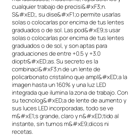
cualquier trabajo de precisi&#xF3;n.
S&#xED;, su dise&#xF1;o permite usarlas
solas o colocarlas por encima de tus lentes
graduados o de sol. Las pod&#xE9;s usar
solas o colocarlas por encima de tus lentes
graduados o de sol, y son aptas para
graduaciones de entre +0.5 y +3.0
dioptr&#xED;as. Su secreto es la
combinaci&#xF3;n de un lente de
policarbonato cristalino que ampl&#xED;a la
imagen hasta un 160% y una luz LED
integrada que ilumina la zona de trabajo. Con
su tecnolog&#xED;a de lente de aumento y
sus luces LED incorporadas, todo se ve
m&#xE1;s grande, claro y n&#xED;tido al
instante, sin turnos m&#xE9;dicos ni
recetas.