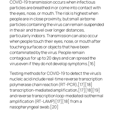
COVID‑19 transmission occurs when infectious
particles are breathed in or come into contact with
the eyes, nose, or mouth. The risk is highest when
people are in close proximity, but small airborne
particles containing the virus can remain suspended
in the air and travel over longer distances,
particularly indoors. Transmission can also occur
when people touch their eyes, nose, or mouth after
touching surfaces or objects that have been
contaminated by the virus. People remain
contagious for up to 20 days and can spread the
virus even if they do not develop symptoms.[16]
Testing methods for COVID-19 to detect the virus’s
nucleic acid include real-time reverse transcription
polymerase chain reaction (RT‑PCR),[17][18]
transcription-mediated amplification,[17][18][19]
and reverse transcription loop-mediated isothermal
amplification (RT‑LAMP)[17][18] from a
nasopharyngeal swab.[20]