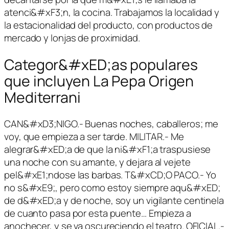
atenci&#xF3;n, la cocina. Trabajamos la localidad y
la estacionalidad del producto, con productos de
mercado y lonjas de proximidad.
Categor&#xED;as populares
que incluyen La Pepa Origen
Mediterrani
CAN&#xD3;NIGO.- Buenas noches, caballeros; me
voy, que empieza a ser tarde. MILITAR.- Me
alegrar&#xED;a de que la ni&#xF1;a traspusiese
una noche con su amante, y dejara al vejete
pel&#xE1;ndose las barbas. T&#xCD;O PACO.- Yo
no s&#xE9;, pero como estoy siempre aqu&#xED;
de d&#xED;a y de noche, soy un vigilante centinela
de cuanto pasa por esta puente… Empieza a
anochecer, y se va oscureciendo el teatro. OFICIAL.-